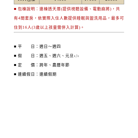
■ 包棟說明：連棟透天厝(提供視聽設備、電動麻將)，共
有4間套房，依實際入住人數提供睡眠與盥洗用品，最多可
住到16人(3歲以上孩童需併入計算)。
■ 平 日：週日～週四
■ 假 日：週五、週六、元旦1/1
■ 定 價：跨年、農曆年節
■ 連續假日：連續假期