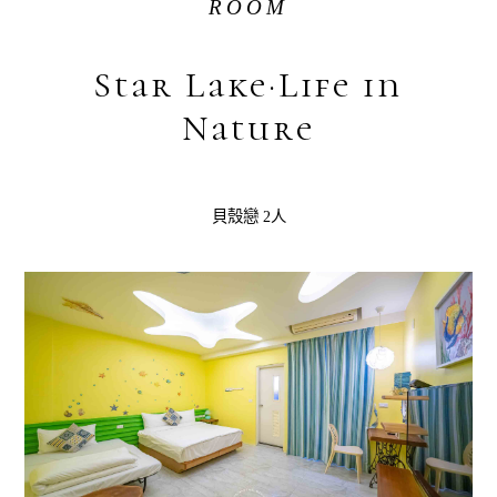
ROOM
Star Lake·Life in
Nature
貝殼戀 2人