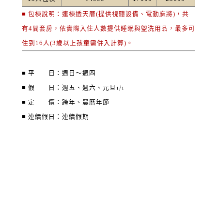
■ 包棟說明：連棟透天厝(提供視聽設備、電動麻將)，共
有4間套房，依實際入住人數提供睡眠與盥洗用品，最多可
住到16人(3歲以上孩童需併入計算)。
■ 平 日：週日～週四
■ 假 日：週五、週六、元旦1/1
■ 定 價：跨年、農曆年節
■ 連續假日：連續假期